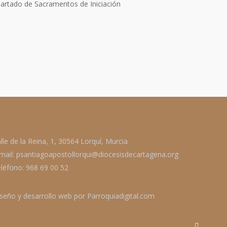
partado de Sacramentos de Iniciación
lle de la Reina, 1, 30564 Lorquí, Murcia
mail: psantiagoapostollorqui@diocesisdecartagena.org
léfono: 968 69 00 52
seño y desarrollo web por
Parroquiadigital.com