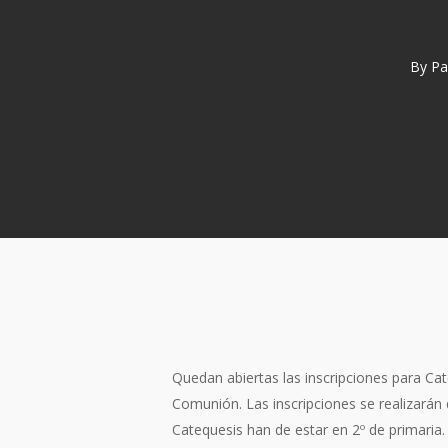
By
Pa
Quedan abiertas las inscripciones para Ca
Comunión. Las inscripciones se realizarán
Catequesis han de estar en 2º de primaria.