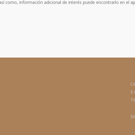
sí como, información adicional de interés puede encontrarlo en el a
Ca
E-
Te
Di