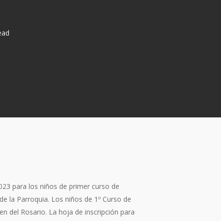
ead
023 para los niños de primer curso de
de la Parroquia. Los niños de 1º Curso de
en del Rosario. La hoja de inscripción para