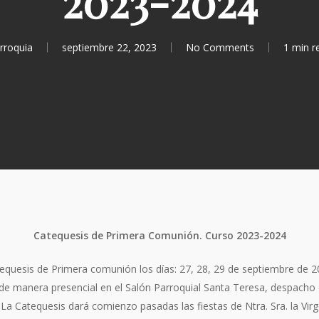
2023-2024
rroquia
septiembre 22, 2023
No Comments
1 min r
Catequesis de Primera Comunión. Curso 2023-2024
tequesis de Primera comunión los días: 27, 28, 29 de septiembre de 2
 de manera presencial en el Salón Parroquial Santa Teresa, despacho 
 La Catequesis dará comienzo pasadas las fiestas de Ntra. Sra. la Virg