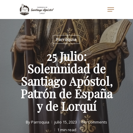
Skip
Menu
to
main
content
Parroquia
25 Julio:
Solemnidad de
Santiago Apóstol,
Patrón de España
y de Lorquí
By
Parroquia
julio 15, 2023
No Comments
1 min read